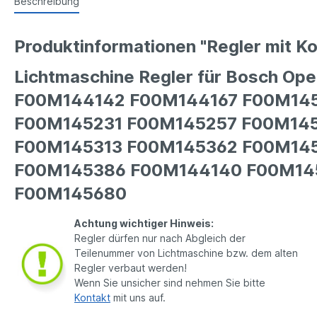
Beschreibung
Produktinformationen "Regler mit Ko
Lichtmaschine Regler für Bosch Ope
F00M144142 F00M144167 F00M14
F00M145231 F00M145257 F00M14
F00M145313 F00M145362 F00M14
F00M145386 F00M144140 F00M14
F00M145680
Achtung wichtiger Hinweis:
Regler dürfen nur nach Abgleich der
Teilenummer von Lichtmaschine bzw. dem alten
Regler verbaut werden!
Wenn Sie unsicher sind nehmen Sie bitte
Kontakt
mit uns auf.