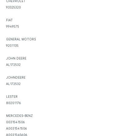
CHEVROLET
93325320
FIAT
9949575
GENERAL MOTORS
9201135
JOHN DEERE
AL172532
JOHNDEERE
AL172532
LESTER
80201176
MERCEDES-BENZ
0031541506
A0031541506
A0031545606