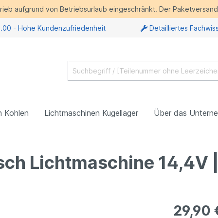
etrieb aufgrund von Betriebsurlaub eingeschränkt. Der Paketversand 
5.00 - Hohe Kundenzufriedenheit
Detailliertes Fachwis
n Kohlen
Lichtmaschinen Kugellager
Über das Untern
osch Lichtmaschine 14,4V 
29,90 