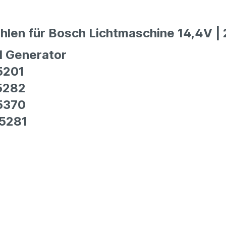
hlen für Bosch Lichtmaschine 14,4V |
l Generator
5201
5282
5370
5281