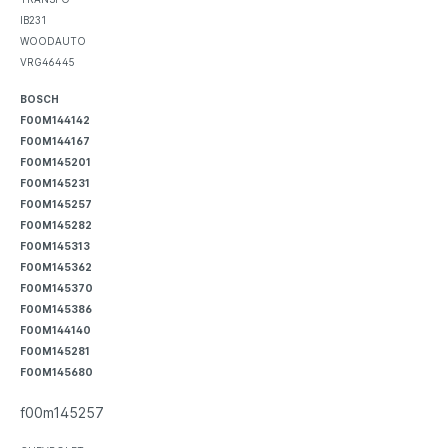
IB231
WOODAUTO
VRG46445
BOSCH
F00M144142
F00M144167
F00M145201
F00M145231
F00M145257
F00M145282
F00M145313
F00M145362
F00M145370
F00M145386
F00M144140
F00M145281
F00M145680
f00m145257