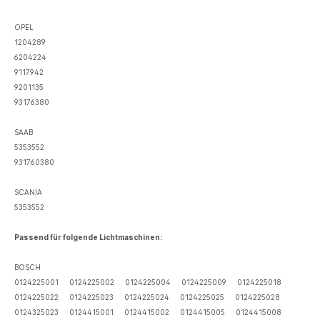
OPEL
1204289
6204224
9117942
9201135
93176380
SAAB
5353552
931760380
SCANIA
5353552
Passend für folgende Lichtmaschinen:
BOSCH
0124225001 0124225002 0124225004 0124225009 0124225018
0124225022 0124225023 0124225024 0124225025 0124225028
0124325023 0124415001 0124415002 0124415005 0124415008