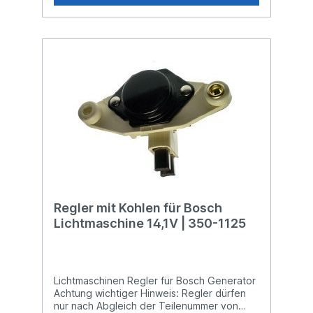
Regler mit Kohlen für Bosch
Lichtmaschine 14,1V | 350-1125
Lichtmaschinen Regler für Bosch Generator Achtung wichtiger Hinweis: Regler dürfen nur nach Abgleich der Teilenummer von Lichtmaschine bzw. dem alten Regler verbaut werden! Wenn Sie unsicher sind nehmen Sie bitte Kontakt mit uns auf. Alle unsere Regler durchlaufen eine 100% Prüfung, d.h. jeder einzelne Regler wird auf volle Funktion geprüft. Referenznummern: A.I.M. AB1085 AES 256 AMSCO BO275 BO311 AUDI/VW 028903803A 049903803B 049903803BEF 049903803E 049903803F 052903803 053903803 059903803B 059903803C 063903803 070903803A BMW 12311268387 12311286073 12311356063 12311710732 BOSCH 0192052001 0192052002 0192052003 0192052004 0192052005 0192052006 0192052008 0192052011 0192052012 0192052013 0192052014 0192052017 0192052018 0192052019 0192052022 0192052024 0192052025 0192052026 0192052028 0192052031 1197311000 1197311001 1197311002 1197311090 2197311090 0192052004 BREMI 15001 BWD R589 CARGO 130676 CEA 551 CPC VRBO129 VRBO136 DELCO 90009353 9009353 D679 ECHLIN 1796 VR506 FD RI1300 FENDT K830060011010 FIAT 42490291 4474755 4475269 4475296 4731653 82302913 9927829 9933186 9934791 9936532 9940343 FILKO VRV105HD FORD 1477502 5011364 6036646 6057627 71BB10316AA 74GB10316AA 78GB10300AA 78GB10316AA 81DB10316AA A830X10316FA GM 90009353 HATZ 490037400 HELLA 5DR004241001 5DR004241151 HERTH+BUSS 35000140 HUCO 130507 IHC 3079037R91 3079123R91 A186189 INTERMOTOR 61620 61660 IPM 1G6000 1G6002 ISKRA 10120110 11125003 11125040 11125049 11125073 11125117 11125121 AER1503 AER1527 AER7201 AER7207 NRE121301 J+N ELECTRIC 23024037 JA-ELECTRO OY 1830003 JOHN DEERE AL36101 AZ24490 KAESSBOHRER 7423025000 KEM KVR522 KHD 1173068 1177496 1306557 1320407 8122153 LAMBORGHINI 294295100 294390903 296195100 LANDMAN B.V. D1442 D1443 D1445 LUCAS 01221152 21221347 21221373 212214411 21931009 UCB400 UCB412 MAGIRUS-DEUTZ 42484638 MAGNETI MARELLI 64808010 64808011 64808012 64808100 64808109 940038008 RTT110A RTT110AABABT RTT110AB RTT110ABT MAN 81256016020 MASSEY FERGUSON 3188023M1 MEGA MEGA1347 MENBERS 02931000 MERCEDES-BENZ 0021540606 0021541806 0021542506 0021543206 0021545806 MOBILETRON MFVR00090 VRB193M MONARK 082966090 MOTORCRAFT EGR350 MOTOROLA 9RC7062 NAPA VR506 NEW ERA IVR101 IVR102 OPEL 1204244 1204246 1204252 REMCO 1011125 RENARD 11932 11939 SAAB 8558306 8559577 8581779 SEAT 0003894469 0003899291 3894469 3899291 NG98102329 SOLID STATE VRBH3212 STANDARD VR414 VR471 STEINBOCK 24276 STEYR 30800090740 61000090742 SWS EBVR119021 TRANSPO IB311 IB348 IB350 IB351 IB358 IB370 IB370A UNIPOINT YRTA812 YRV12 USI 7140005 VALEO 505055 NB411 VALLEY FORGE VR409 VALMET 835331888 VL-DUCELLIER 592973 VOLVO 244332 692061 WAI 359102 WEHRLE 55990010 WELLS VR734 VR798 VR807 WIEGEL RGLBO210010 WOODAUTO VRG4640 ALFA ROMEO 119130506100 119130506132 701656 701656000000 AUDI 0289038031 028903803A 0409038033 049903803B 049903803E 049903803F 052903803 053903803 059903803B 059903803C 063903803 070903803A 1029038031 124132 289038031 3259038031 711705 BMW 12311268073 12311268387 12311286073 12311356063 12311459286 12311710732 BOMAG 05710950 05710957 5710950 5710957 BOSCH 0192052001 0192052002 0192052003 0192052004 0192052005 0192052006 0192052008 0192052011 0192052012 0192052013 0192052014 0192052017 0192052018 0192052019 0192052022 0192052026 0192052028 0192052031 1194336021 1197311000 1197311001 1197311002 1197311090 2197311090 9190087004 9190087010 9190087015 9190087027 9190087029 DAF 244332 692061 DELCO 03472406 9009353 94626061 FENDT K830060011010 X830060011010 FIAT 42490291 4474755 4475269 4475296 4701484 4731653 7073503 7074261 7075469 82302913 9927829 9933186 9934791 9936532 9940343 9950085 FORD 0289038031 1447502 1477502 5011364 5012444 5013273 6036646 6057627 71BB10316AA 74GB10316AA 78GB10300AA 78GB10316AA 81DB10316AA A830X10316FA A840X10316CA GENERAL MOTORS 03472406 90009353 94626061 HATZ 490037400 49037400 HELLA 5DR004241001 5DR004241151 5DR004241153 5DR004241157 IHC 3079037R91 3079123R91 INTER HARV. 3079037R91 3079123R91 A186189 ISKRA 10120110 11125003 11125040 11125049 11125073 11125117 11125121 AER1503 AER1505 AER1506 AER1508 AER1510 AER1527 AER7201 AER7207 NRE121301 JOHN DEERE AL36100 AL36101 AZ24490 KHD 1173068 1177496 1306557 1320407 81122153 8122153 KÄSSBOHRER 7423025000 LAMBORGHINI 294295100 294390903 296195100 LANCIA 42490291 4474755 4475269 4475296 4731653 7073503 7074261 7075469 82302913 9927829 9933186 9934791 9936532 9940343 9950085 LESTER 80201129 80201136 80201136A LUCAS 01221152 21221347 21221373 21931009 UCB400 MAGIRUS-DEUTZ 42484638 8123625 MAGNETI MARELLI 000064808010 000064808011 000094038008 064808010010 064808011010 510033735103 58120024 581200240000 581200300000 64808010 64808011 64808012 64808100 64808109 940038008 940038008010 RTT110A RTT110AB RTT110ABT MASSEY FERGUSON 3188023M1 MERCEDES-BENZ 0021540606 0021541806 0021542506 0021543206 0021545806 A0021540606 A0021541806 A0021542506 A0021543206 A0021545806 MOTOROLA 505055 9RC7062 OPEL 1204244 1204246 1204252 SAAB 8558306 8559577 8581779 SEAT 0003899291 3894469 3899291 NG98102329 STEINBOCK 024276 STEYR 30800090740 61000090742 UNIC 009927829 VALEO 505055 NB411 VALEO (I) NB411 VALMET 835331888 VOLVO 244332 692061 VW 0289038031 028903803A 0409038033 049903803B 049903803E 049903803F 052903803 053903803 059903803B 059903803C 063903803 070903803A 1029038031 124132 289038031 3259038031 711705 Passend für folgende Lichtmaschinen: BOSCH 0120339503 0120339504 0120339505 0120339506 0120339509 0120339510 0120339511 0120339512 0120339513 0120339514 0120339515 0120339516 0120339517 0120339518 0120339519 0120339520 0120339521 0120339522 0120339523 0120339526 0120339527 0120339528 0120339531 0120339532 0120339533 0120339534 0120339535 0120339536 0120339539 0120339542 0120339543 0120339544 0120339545 0120339546 0120450009 0120469500 0120469501 0120469502 0120469503 0120469504 0120469505 0120469506 0120469507 0120469511 0120469512 0120469513 0120469514 0120469515 0120469517 0120469524 0120469525 0120469528 0120469530 0120469531 0120469533 0120469534 0120469535 0120469537 0120469538 0120469539 0120469570 0120469573 0120469574 0120469590 0120469591 0120469617 0120469618 0120469619 0120469642 0120469664 0120489001 0120489019 0120489020 0120489021 0120489047 0120489048 0120489049 0120489050 0120489051 0120489052 0120489054 0120489074 0120489075 0120489128 0120489500 0120489501 0120489502 0120489506 0120489507 0120489508 0120489509 0120489510 0120489511 0120489512 0120489513 0120489514 0120489519 0120489520 0120489521 0120489522 0120489523 0120489527 0120489532 0120489533 0120489534 0120489535 0120489536 0120489538 0120489541 0120489542 0120489544 0120489545 0120489546 0120489547 0120489548 0120489549 0120489550 0120489551 0120489556 0120489557 0120489558 0120489559 0120489560 0120489561 0120489562 0120489567 0120489568 0120489569 0120489570 0120489572 0120489574 0120489576 0120489578 0120489580 0120489581 0120489582 0120489586 0120489587 0120489588 0120489589 0120489590 0120489592 0120489593 0120489594 0120489595 0120489599 0120489600 0120489601 0120489602 0120489603 0120489604 0120489605 0120489606 0120489607 0120489608 0120489609 0120489610 0120489611 0120489613 0120489614 0120489615 0120489616 0120489617 0120489618