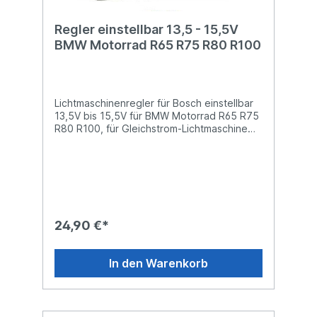
Regler einstellbar 13,5 - 15,5V
BMW Motorrad R65 R75 R80 R100
Lichtmaschinenregler für Bosch einstellbar
13,5V bis 15,5V für BMW Motorrad R65 R75
R80 R100, für Gleichstrom-Lichtmaschine
Ersetzt BMW 12321244409 Achtung
wichtiger Hinweis: Regler dürfen nur nach
Abgleich der Teilenummer von
Lichtmaschine bzw. dem alten Regler
verbaut werden! Wenn Sie unsicher sind
nehmen Sie bitte Kontakt mit uns auf. Alle
unsere Regler durchlaufen eine 100%
24,90 €*
Prüfung, d.h. jeder einzelne Regler wird auf
volle Funktion geprüft. Der Regler ist
einstellbar zwischen 13,5V -15,5V
In den Warenkorb
Referenznummern: Ersetzt BMW
12321244409 - Spannung[V]: einstellbar
13,5 bis 15,5 Volt - externer elektronischer
Regler - ersetzt mechanischen Regler BMW