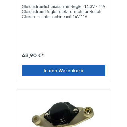
Gleichstromlichtmaschine Regler 14,3V - 11A
Gleichstrom Regler elektronisch für Bosch
Gleistromlichtmaschine mit 14V 11A
(Dauerbelastung) 14,3V für 12V
System0190215028 F026T02200
0190214003 0190215007 Achtung
wichtiger Hinweis: Regler dürfen nur nach
Abgleich der Teilenummer von
Lichtmaschine bzw. dem alten Regler
verbaut werden! Wenn Sie unsicher sind
43,90 €*
nehmen Sie bitte Kontakt mit uns auf.
Referenz Nummern: F026T02200
9190215028 0190215028 0190350006
In den Warenkorb
Gute Qualität zum günstigen Preis. Dieser
Regler ersetzt meachnische und
elektronische Regler-Typen bestimmter
Bosch und Delco Gleichstrom-
Lichtmaschinen. Durch die Elektronische
Reglung wird eine bessere Leistung bei
niedriger Drehzahl erreicht. Regler ist
minusregelnd (massegeregelt) ohne
Strombegrenzung passend für die 12Volt /
11A Gleichstromlichtmaschinen von Bosch
mit den o.g. Nummern. Merkmale: