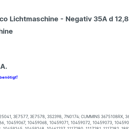
lco Lichtmaschine - Negativ 35A d 12
hine
0A.
!
 benötigt
5041, 3E7577, 3E7578, 3S2398, 7N0174; CUMMINS 3675108RX, 3
6, 10459067, 10459068, 10459071, 10459072, 10459073, 104590
, 10459245, 10459248, 10461237, 1117280, 1117281, 1117282, 189