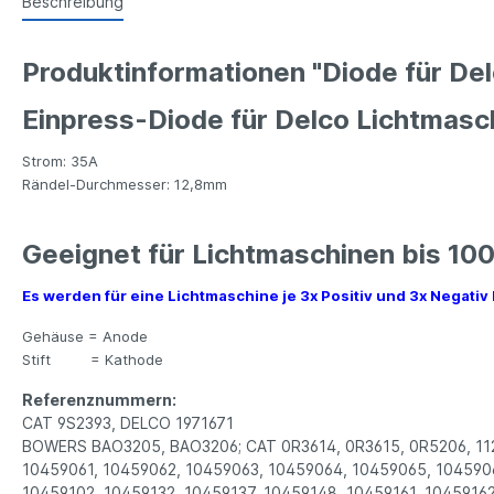
Beschreibung
Produktinformationen "Diode für De
Einpress-Diode für Delco Lichtmasc
Strom: 35A
Rändel-Durchmesser: 12,8mm
Geeignet für Lichtmaschinen bis 10
Es werden für eine Lichtmaschine je 3x Positiv und 3x Negativ
Gehäuse = Anode
Stift =
Kathode
Referenznummern:
CAT 9S2393, DELCO 1971671
BOWERS BAO3205, BAO3206; CAT 0R3614, 0R3615, 0R5206, 112
10459061, 10459062, 10459063, 10459064, 10459065, 1045906
10459102, 10459132, 10459137, 10459148, 10459161, 10459162