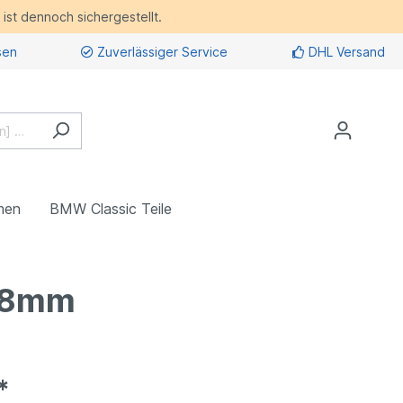
ist dennoch sichergestellt.
sen
Zuverlässiger Service
DHL Versand
men
BMW Classic Teile
2,8mm
*