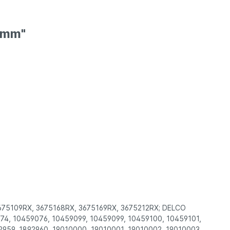
,8mm"
675109RX, 3675168RX, 3675169RX, 3675212RX; DELCO
74, 10459076, 10459099, 10459099, 10459100, 10459101,
2959, 1892960, 19010000, 19010001, 19010002, 19010003,