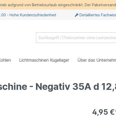
etrieb aufgrund von Betriebsurlaub eingeschränkt. Der Paketversand 
5.00 - Hohe Kundenzufriedenheit
Detailliertes Fachwis
Kohlen
Lichtmaschinen Kugellager
Über das Unterneh
schine - Negativ 35A d 1
4,95 €